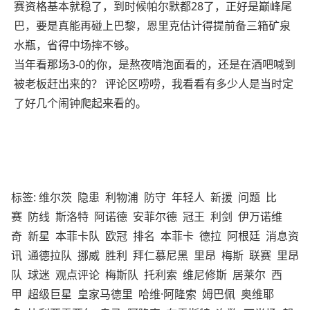
赛资格基本就稳了，到时候帕尔默都28了，正好是巅峰尾
巴，要是真能再碰上巴黎，恩里克估计得提前备三箱矿泉
水瓶，省得中场摔不够。
当年看那场3-0的你，是熬夜啃泡面看的，还是在酒吧喊到
被老板赶出来的？ 评论区唠唠，我看看有多少人是当时定
了好几个闹钟爬起来看的。
标签:
维尔茨
隐患
利物浦
防守
年轻人
新援
问题
比
赛
防线
斯洛特
阿诺德
安菲尔德
冠王
利剑
伊万诺维
奇
新星
本菲卡队
欧冠
排名
本菲卡
德拉
阿根廷
消息资
讯
通德拉队
挪威
胜利
拜仁慕尼黑
里昂
梅斯
联赛
里昂
队
球迷
观点评论
梅斯队
托利索
维尼修斯
居莱尔
西
甲
超级巨星
皇家马德里
哈维·阿隆索
姆巴佩
奥维耶