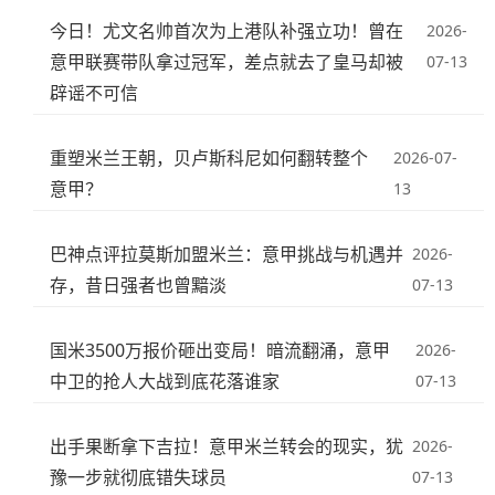
今日！尤文名帅首次为上港队补强立功！曾在
2026-
意甲联赛带队拿过冠军，差点就去了皇马却被
07-13
辟谣不可信
重塑米兰王朝，贝卢斯科尼如何翻转整个
2026-07-
意甲？
13
巴神点评拉莫斯加盟米兰：意甲挑战与机遇并
2026-
存，昔日强者也曾黯淡
07-13
国米3500万报价砸出变局！暗流翻涌，意甲
2026-
中卫的抢人大战到底花落谁家
07-13
出手果断拿下吉拉！意甲米兰转会的现实，犹
2026-
豫一步就彻底错失球员
07-13