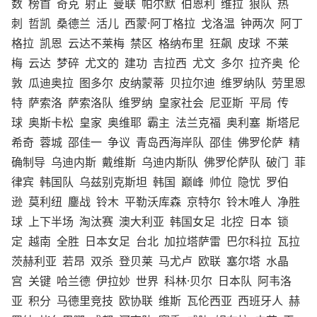
数
榜首
奇克
射正
曼联
帕尔默
伯恩利
维拉
狼队
热
刺
哲凯
桑德兰
活儿
西蒙·阿丁格拉
戈洛温
钟两次
阿丁
格拉
凯恩
云达不莱梅
禁区
格纳布里
狂飙
皮球
不莱
梅
云达
梦碎
尤文的
建功
吉拉西
尤文
多尔
拉齐奥
伦
敦
瓜迪奥拉
图多尔
皮纳蒙蒂
贝拉尔迪
维罗纳队
劳里恩
特
萨索洛
萨索洛队
维罗纳
皇家社会
尼亚斯
平局
传
球
奥斯卡松
皇家
奥维耶
霸主
法兰克福
奥利塞
斯塔尼
希奇
蓉城
邵佳一
争议
青岛西海岸队
邵佳
佛罗伦萨
精
确制导
乌迪内斯
戴维斯
乌迪内斯队
佛罗伦萨队
破门
菲
律宾
韩国队
乌兹别克斯坦
韩国
巅峰
帅位
隐忧
罗伯
逊
莫利纽
鏖战
铃木
平勒沃库森
京特尔
铃木唯人
净胜
球
上下半场
淘汰赛
澳大利亚
韩国女足
北控
日本
锁
定
越南
全胜
日本女足
台北
加拉塔萨雷
巴尔科拉
瓦拉
茨赫利亚
若昂
双杀
登贝莱
马尤卢
欧联
塞尔塔
水晶
宫
关键
哈兰德
伊拉妙
世界
科林·贝尔
日本队
阿韦洛
亚
积分
马德里竞技
欧协联
维斯
瓦伦西亚
西班牙人
赫