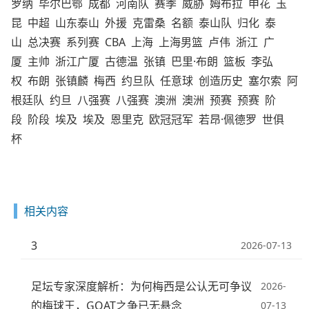
罗纳
毕尔巴鄂
成都
河南队
赛季
威胁
姆布拉
申花
玉
昆
中超
山东泰山
外援
克雷桑
名额
泰山队
归化
泰
山
总决赛
系列赛
CBA
上海
上海男篮
卢伟
浙江
广
厦
主帅
浙江广厦
古德温
张镇
巴里·布朗
篮板
李弘
权
布朗
张镇麟
梅西
约旦队
任意球
创造历史
塞尔索
阿
根廷队
约旦
八强赛
八强赛
澳洲
澳洲
预赛
预赛
阶
段
阶段
埃及
埃及
恩里克
欧冠冠军
若昂·佩德罗
世俱
杯
相关内容
3
2026-07-13
足坛专家深度解析：为何梅西是公认无可争议
2026-
的梅球王，GOAT之争已无悬念
07-13