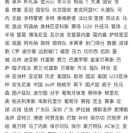
赛
掌声
朴礼英
金元心
李义京
制造
1
大浦
国安
悲
喜
惨案
亚冠
国安队
北京国安
麦克阿瑟FC
大浦队
河
内
无敌
多特蒙德
多特
奥格斯堡
法比安·里德
昂达夫
马
竞
激战
阿森纳
奥林匹亚科斯
赛场
U20
升班马
客场
上
半场
雷莫
博洛尼亚
瓦尔迪
克雷莫内塞
莫内塞
萨特里亚
诺
局面
阿布纳
南特
南特队
本赛季
射门得分
数据
进球
数
C罗
谢尔基
远射破门
福登
压力
切尔西
后防
曼
城
瓜帅
迪亚斯
托雷斯
费兰
巴塞罗那
皇家贝蒂斯
巴
萨
帽子戏法
费兰·托雷斯
贝蒂斯
齐沃
强队
拜合
亚
洲
亚洲杯
亚足联
历史
泰国队
助攻
国足
泰国
U23亚洲
杯
安东尼奥
中国
buff
杨皓宇
再下
图卢兹
高于
托马
森
图卢兹队
波尔图
对手
葡萄牙体育
穆帅争
穆里尼
奥
帕夫利季斯
埃斯托里尔
葡萄牙
赛程
苦主
赛事
足
球
点球
佳绩
广东队
深圳
广东
萨拉赫
博斯洛伊
索博斯
洛伊
亚特兰
博德
阿贾克斯
巴黎
补时
埃尔切
巴勃罗
终
结
莱万特
马丁内斯
埃尔切队
埃尔
莱万特队
AC米兰
变