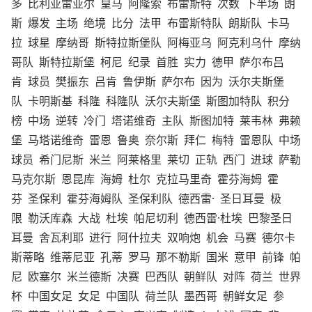
多
比利亚雷亚尔
皇马
阿隆索
布雷斯特
次数
下半场
朗
斯
爆发
主场
绝境
比分
法甲
布雷斯特队
朗斯队
卡马
拉
球星
摩纳哥
斯特拉斯堡队
阿梅亚乌
阿克利乌什
摩纳
哥队
斯特拉斯堡
柯尼
纪录
首胜
实力
德甲
萨尔布吕
肯
球员
樊振东
吕肯
鲁伊斯
萨尔布
因为
沃尔夫斯堡
队
卡明斯基
科隆
科隆队
沃尔夫斯堡
斯图加特队
积分
榜
中场
逆转
冷门
塔诺维奇
主队
斯图加特
莱韦林
弗赖
堡
马塔诺维奇
雷恩
鲁奥
奈尔斯
拜仁
梅特
雷恩队
中场
球员
希门尼斯
米兰
阿莱格里
莱切
正轨
西门
进球
萨勒
马克尔斯
恩昆库
海姆
杜尔
克拉马里奇
霍芬海姆
霍
芬
圣保利
霍芬海姆队
圣保利队
德西雷·
圣日耳曼
极
限
勒沃库森
大战
杜埃
帕尼切利
德西雷·杜埃
巴黎圣日
耳曼
舍瓦利耶
进行
阿什拉夫
双响炮
机会
马赛
德尔卡
斯蒂略
维蒂尼亚
孔蒂
罗马
那不勒斯
国米
意甲
前锋
帕
尼
欧塞尔
米兰德斯
决赛
巴西队
朝鲜队
对阵
荷兰
世界
杯
中国女足
女足
中国队
荷兰队
墨西哥
朝鲜女足
参