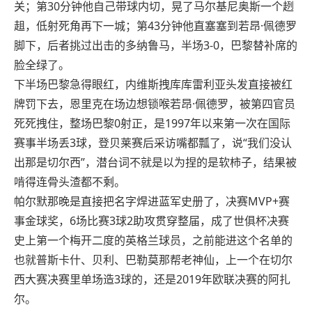
关；第30分钟他自己带球内切，晃了马尔基尼奥斯一个趔
趄，低射死角再下一城；第43分钟他直塞塞到若昂·佩德罗
脚下，后者挑过出击的多纳鲁马，半场3-0，巴黎替补席的
脸全绿了。
下半场巴黎急得眼红，内维斯拽库库雷利亚头发直接被红
牌罚下去，恩里克在场边想锁喉若昂·佩德罗，被第四官员
死死拽住，整场巴黎0射正，是1997年以来第一次在国际
赛事半场丢3球，登贝莱赛后采访嘴都瓢了，说“我们没认
出那是切尔西”，潜台词不就是以为捏的是软柿子，结果被
啃得连骨头渣都不剩。
帕尔默那晚是直接把名字焊进蓝军史册了，决赛MVP+赛
事金球奖，6场比赛3球2助攻贯穿整届，成了世俱杯决赛
史上第一个梅开二度的英格兰球员，之前能进这个名单的
也就普斯卡什、贝利、巴勒莫那帮老神仙，上一个在切尔
西大赛决赛里单场造3球的，还是2019年欧联决赛的阿扎
尔。