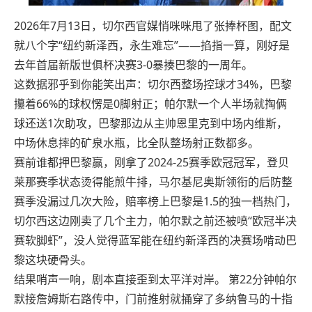
2026年7月13日，切尔西官媒悄咪咪甩了张捧杯图，配文
就八个字“纽约新泽西，永生难忘”——掐指一算，刚好是
去年首届新版世俱杯决赛3-0暴揍巴黎的一周年。
这数据邪乎到你能笑出声：切尔西整场控球才34%，巴黎
攥着66%的球权愣是0脚射正；帕尔默一个人半场就掏俩
球还送1次助攻，巴黎那边从主帅恩里克到中场内维斯，
中场休息摔的矿泉水瓶，比全队整场射正数都多。
赛前谁都押巴黎赢，刚拿了2024-25赛季欧冠冠军，登贝
莱那赛季状态烫得能煎牛排，马尔基尼奥斯领衔的后防整
赛季没漏过几次大险，赔率榜上巴黎是1.5的独一档热门，
切尔西这边刚卖了几个主力，帕尔默之前还被喷“欧冠半决
赛软脚虾”，没人觉得蓝军能在纽约新泽西的决赛场啃动巴
黎这块硬骨头。
结果哨声一响，剧本直接歪到太平洋对岸。 第22分钟帕尔
默接詹姆斯右路传中，门前推射就捅穿了多纳鲁马的十指