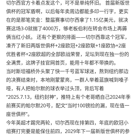
切尔西官方卡着点发这个，可不是单纯怀旧。 首届新版世
俱杯的冠军盾啊，以后每年卖周边都能多印一行字，更实
在的是那笔奖金：整届赛事切尔西拿了1.15亿美元，就决
赛这场3-0就揣了4000万，够老板伯利在转会市场上再薅
俩当红小妖。 还有个更狠的排面——切尔西靠这个冠军，
凑齐了新旧两版世俱杯+2座欧冠+2座欧联+1座欧协+2座
优胜者杯+2座欧超的全部欧战荣誉，足坛到现在独一份的
全满贯，这牌子挂官网首页，能用十年都不带换的。
当时斯坦福桥外头聚了快一千号蓝军球迷，熬到纽约那边
的决赛结束时，本地刚蒙蒙亮，一群人举着蓝旗喊到嗓子
哑，有人把帕尔默的球衣举过头顶，背后写着
“2025.7.13，纽约封神”，推特上有个老哥晒自己2024年季
前赛买的帕尔默20号，配文“当时100镑捡的漏，现在值一
座世俱杯”。
今年英超才踢完两轮，切尔西现在排第四，年底的欧冠小
组赛打完要是能保住前四，2029年下一届新版世俱杯的参