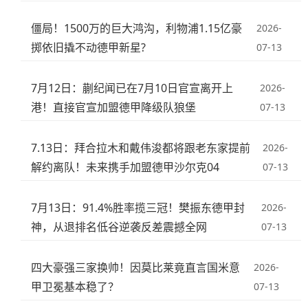
僵局！1500万的巨大鸿沟，利物浦1.15亿豪
2026-
掷依旧撬不动德甲新星?
07-13
7月12日：蒯纪闻已在7月10日官宣离开上
2026-
港！直接官宣加盟德甲降级队狼堡
07-13
7.13日：拜合拉木和戴伟浚都将跟老东家提前
2026-
解约离队！未来携手加盟德甲沙尔克04
07-13
7月13日：91.4%胜率揽三冠！樊振东德甲封
2026-
神，从退排名低谷逆袭反差震撼全网
07-13
四大豪强三家换帅！因莫比莱竟直言国米意
2026-
甲卫冕基本稳了？
07-13