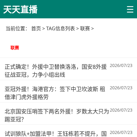
☰
天天直播
当前位置：
首页
> TAG信息列表 > 联赛 >
联赛
2026/07/23
正式确定！外援中卫替换洛洛，国安8外援
征战亚冠，力争小组出线
2026/07/23
亚冠外援！海港官方：签下中卫坎波斯 租
借津门虎外援格劳
2026/07/23
北京国安压哨签下两名外援！岁数太大只为
踢亚冠？
2026/07/23
试训狼队+加盟法甲！王钰栋若不提升，国