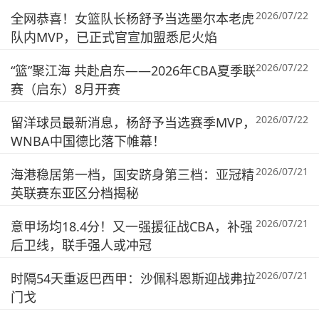
2026/07/22
全网恭喜！女篮队长杨舒予当选墨尔本老虎
队内MVP，已正式官宣加盟悉尼火焰
2026/07/22
“篮”聚江海 共赴启东——2026年CBA夏季联
赛（启东）8月开赛
2026/07/22
留洋球员最新消息，杨舒予当选赛季MVP，
WNBA中国德比落下帷幕！
2026/07/21
海港稳居第一档，国安跻身第三档：亚冠精
英联赛东亚区分档揭秘
2026/07/21
意甲场均18.4分！又一强援征战CBA，补强
后卫线，联手强人或冲冠
2026/07/21
时隔54天重返巴西甲：沙佩科恩斯迎战弗拉
门戈