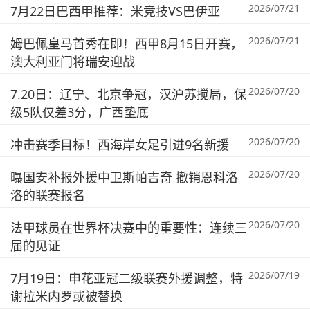
2026/07/21
7月22日巴西甲推荐：米竞技VS巴伊亚
2026/07/21
姆巴佩皇马首秀在即！西甲8月15日开赛，
澳大利亚门将瑞安迎战
2026/07/20
7.20日：辽宁、北京争冠，汉沪苏搅局，保
级5队仅差3分，广西垫底
2026/07/20
冲击赛季目标！西海岸女足引进9名新援
2026/07/20
曝国安补报外援中卫斯帕吉奇 撤销恩科洛
洛的联赛报名
2026/07/20
法甲球员在世界杯决赛中的重要性：连续三
届的见证
2026/07/19
7月19日：申花亚冠二级联赛外援调整，特
谢拉米内罗或被替换