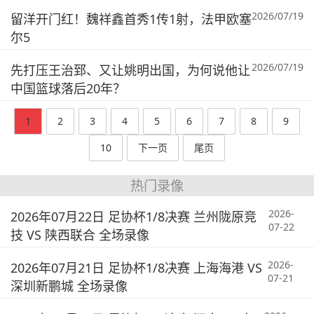
2026/07/19
留洋开门红！魏祥鑫首秀1传1射，法甲欧塞
尔5
2026/07/19
先打压王治郅、又让姚明出国，为何说他让
中国篮球落后20年？
1
2
3
4
5
6
7
8
9
10
下一页
尾页
热门录像
2026-
2026年07月22日 足协杯1/8决赛 兰州陇原竞
07-22
技 VS 陕西联合 全场录像
2026-
2026年07月21日 足协杯1/8决赛 上海海港 VS
07-21
深圳新鹏城 全场录像