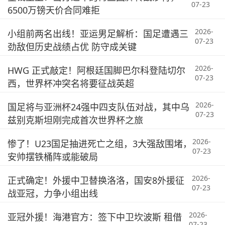
07-23
6500万镑天价合同难拒
2026-
小组前两名出线！亚运男足解析：国足遭遇三
07-23
劲敌但历史战绩占优 防守成关键
2026-
HWG 正式敲定！阿根廷国脚巴尔科登陆切尔
07-23
西，世界杯冲突名将要征战英超
2026-
国足将与亚洲杯24强中四支队伍对战，其中乌
07-23
兹别克斯坦刚完成首次世界杯之旅
2026-
惨了！U23国足抽进死亡之组，3大强敌围堵，
07-23
安帅摆铁桶阵或能破局
2026-
正式确定！外援中卫替换洛洛，国安8外援征
07-23
战亚冠，力争小组出线
2026-
亚冠外援！海港官方：签下中卫坎波斯 租借
07-23