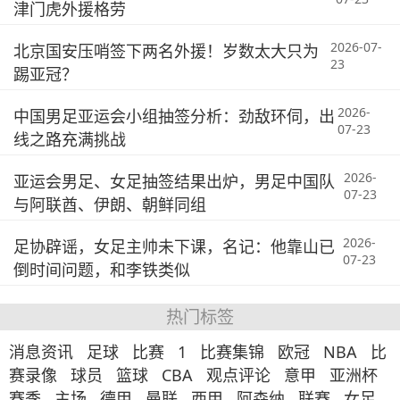
津门虎外援格劳
2026-07-
北京国安压哨签下两名外援！岁数太大只为
23
踢亚冠？
2026-
中国男足亚运会小组抽签分析：劲敌环伺，出
07-23
线之路充满挑战
2026-
亚运会男足、女足抽签结果出炉，男足中国队
07-23
与阿联酋、伊朗、朝鲜同组
2026-
足协辟谣，女足主帅未下课，名记：他靠山已
07-23
倒时间问题，和李铁类似
热门标签
消息资讯
足球
比赛
1
比赛集锦
欧冠
NBA
比
赛录像
球员
篮球
CBA
观点评论
意甲
亚洲杯
赛季
主场
德甲
曼联
西甲
阿森纳
联赛
女足