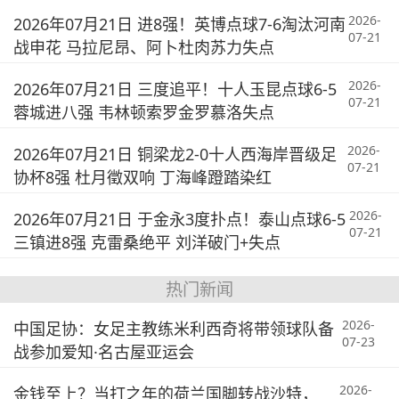
2026-
2026年07月21日 进8强！英博点球7-6淘汰河南
07-21
战申花 马拉尼昂、阿卜杜肉苏力失点
2026-
2026年07月21日 三度追平！十人玉昆点球6-5
07-21
蓉城进八强 韦林顿索罗金罗慕洛失点
2026-
2026年07月21日 铜梁龙2-0十人西海岸晋级足
07-21
协杯8强 杜月徵双响 丁海峰蹬踏染红
2026-
2026年07月21日 于金永3度扑点！泰山点球6-5
07-21
三镇进8强 克雷桑绝平 刘洋破门+失点
热门新闻
2026-
中国足协：女足主教练米利西奇将带领球队备
07-23
战参加爱知·名古屋亚运会
2026-
金钱至上？当打之年的荷兰国脚转战沙特，