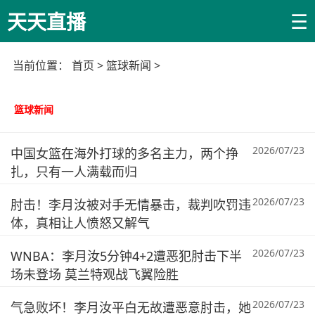
☰
天天直播
当前位置：
首页
>
篮球新闻
>
篮球新闻
2026/07/23
中国女篮在海外打球的多名主力，两个挣
扎，只有一人满载而归
2026/07/23
肘击！李月汝被对手无情暴击，裁判吹罚违
体，真相让人愤怒又解气
2026/07/23
WNBA：李月汝5分钟4+2遭恶犯肘击下半
场未登场 莫兰特观战飞翼险胜
2026/07/23
气急败坏！李月汝平白无故遭恶意肘击，她