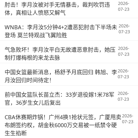
2026-
肘击！李月汝被对手无情暴击，裁判吹罚违
07-23
体，真相让人愤怒又解气
2026-
WNBA：李月汝5分钟4+2遭恶犯肘击下半场未
07-23
登场 莫兰特观战飞翼险胜
2026-
气急败坏！李月汝平白无故遭恶意肘击，她压
07-23
制打爆梅根的来龙去脉
2026-
中国女篮最新消息，杨舒予月底回归 韩旭、李
07-23
月汝回归时间待定！
2026-
前中国女篮队长苗立杰：33岁退役嫁1米78军
07-23
官，36岁生女儿后复出
2026-
CBA休赛期炸锅！广州4换1抢状元签，广厦甩卖
07-23
布朗签约权，胡金秋6000万交易被一纸禁令硬
生生掐断