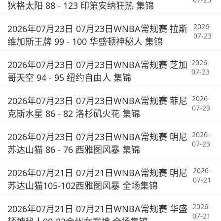
狄格太阳 88 - 123 印第安纳狂热 集锦
2026-
2026年07月23日 07月23日WNBA常规赛 拉斯
07-23
维加斯王牌 99 - 100 华盛顿神秘人 集锦
2026-
2026年07月23日 07月23日WNBA常规赛 芝加
07-23
哥天空 94 - 95 纽约自由人 集锦
2026-
2026年07月23日 07月23日WNBA常规赛 菲尼
07-23
克斯水星 86 - 82 洛杉矶火花 集锦
2026-
2026年07月23日 07月23日WNBA常规赛 明尼
07-23
苏达山猫 86 - 76 西雅图风暴 集锦
2026-
2026年07月21日 07月21日WNBA常规赛 明尼
07-21
苏达山猫105-102西雅图风暴 全场集锦
2026-
2026年07月21日 07月21日WNBA常规赛 华盛
07-21