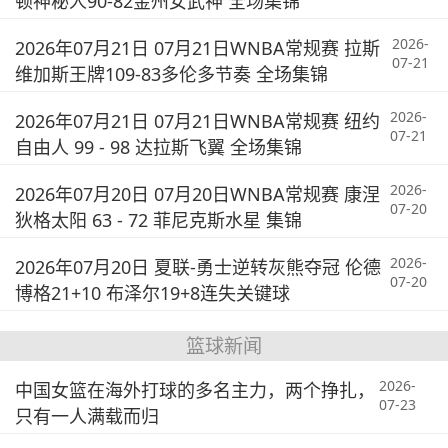
顿神秘人90-82金州女武神 全场集锦
2026-
2026年07月21日 07月21日WNBA常规赛 拉斯
07-21
维加斯王牌109-83多伦多节奏 全场集锦
2026-
2026年07月21日 07月21日WNBA常规赛 纽约
07-21
自由人 99 - 98 达拉斯飞翼 全场集锦
2026-
2026年07月20日 07月20日WNBA常规赛 康涅
07-20
狄格太阳 63 - 72 菲尼克斯水星 集锦
2026-
2026年07月20日 夏联-勇士逆转灰熊夺冠 伦德
07-20
博格21+10 布泽尔19+8连失关键球
篮球新闻
2026-
中国女篮在海外打球的多名主力，两个挣扎，
07-23
只有一人满载而归