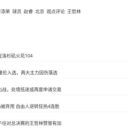
李添荣
球员
赵睿
北京
观点评论
王哲林
洛杉矶火花104
维伦入选，两大主力因伤落选
出战，处境低迷或再度申请交易
场被弃用 自由人逆转狂热4连胜
不住对总决赛的王哲林赞誉有加