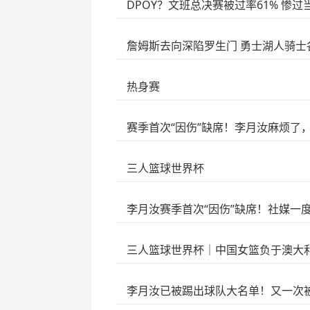
DPOY？文班总决赛被过率61% 惨
詹姆斯去向深陷罗生门 勇士湖人骑士
热身赛
赛季首次“因伤”缺席！李月汝麻烦了
三人篮球世界杯
李月汝赛季首次“因伤”缺席！社媒一
三人篮球世界杯｜中国女篮负于澳大
李月汝已被踢出球队大名单！又一次