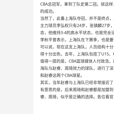
CBA总冠军，拿到了队史第二冠。就这样
的成功。
当然了，此番上海队夺冠，并不是终点，
主力球员李弘权只有24岁，张镇麟27岁
态，他维持3-4的高水平状态，也是完全
李秋平曾表示，上海队在下赛季，也是要
可以说，现在这支上海队，人员结构十分
得十分出色，去年，上海队包揽了U15、
值得一提的是，CBA篮球媒体人付政浩
海队与赵睿、周琦效力的球队，进行了深
和赵睿这两个CBA球星。
其实，当年赵睿与上海队已经非常接近了
有意思的是，后来周琦和赵睿都是加盟到
睿、周琦，似乎是正确的选择。各位看官