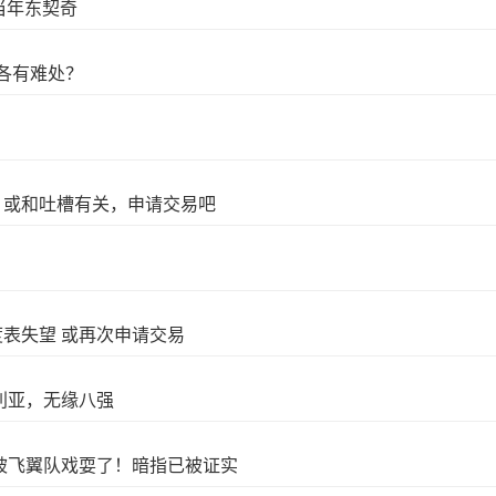
过当年东契奇
各有难处？
，或和吐槽有关，申请交易吧
度表失望 或再次申请交易
利亚，无缘八强
被飞翼队戏耍了！暗指已被证实