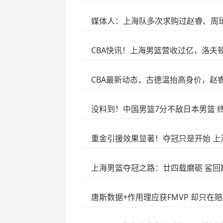
媒体人：上海队多次求购过赵睿、周
CBA快讯！上海男篮营收过亿，洛夫
CBA最新动态，古德温抬高身价，赵
没料到！中国男篮7分不敌日本男篮 
重金引援效果显著！夺冠只是开始 上
上海男篮夺冠之路：廿四载磨砺 鲨回
唐斯数据+作用理应获FMVP 却只在