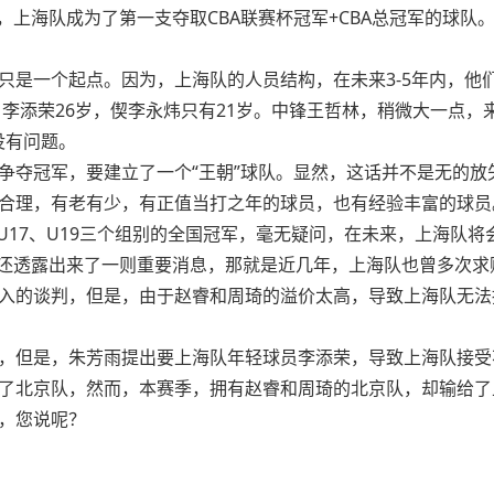
，上海队成为了第一支夺取CBA联赛杯冠军+CBA总冠军的球
只是一个起点。因为，上海队的人员结构，在未来3-5年内，他们
，李添荣26岁，偰李永炜只有21岁。中锋王哲林，稍微大一点，
没有问题。
争夺冠军，要建立了一个“王朝”球队。显然，这话并不是无的放
合理，有老有少，有正值当打之年的球员，也有经验丰富的球员
U17、U19三个组别的全国冠军，毫无疑问，在未来，上海队
，还透露出来了一则重要消息，那就是近几年，上海队也曾多次求购
入的谈判，但是，由于赵睿和周琦的溢价太高，导致上海队无法
，但是，朱芳雨提出要上海队年轻球员李添荣，导致上海队接受
了北京队，然而，本赛季，拥有赵睿和周琦的北京队，却输给了
，您说呢？