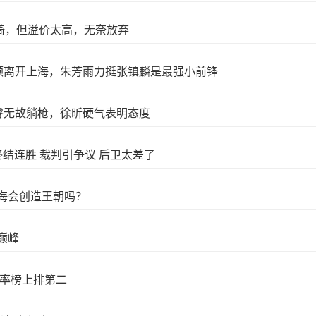
琦，但溢价太高，无奈放弃
顿离开上海，朱芳雨力挺张镇麟是最强小前锋
睿无故躺枪，徐昕硬气表明态度
终结连胜 裁判引争议 后卫太差了
海会创造王朝吗？
巅峰
赔率榜上排第二