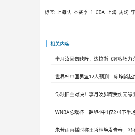
标签:
上海队
本赛季
1
CBA
上海
周琦
相关内容
李月汝因伤缺阵，达拉斯飞翼客场力克
世界杯中国男篮12人预测：庞峥麟赵
伤缺旧主对决！李月汝脚踝受伤无缘
WNBA总裁杯：韩旭4中1仅2+4下半
朱芳雨直播时称王哲林焕发青春，忍