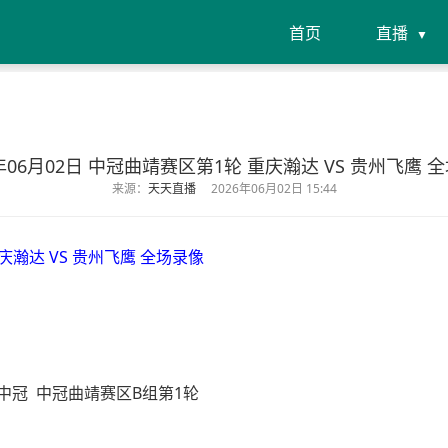
首页
直播
6年06月02日 中冠曲靖赛区第1轮 重庆瀚达 VS 贵州飞鹰 
来源：
天天直播
2026年06月02日 15:44
重庆瀚达 VS 贵州飞鹰 全场录像
中冠
中冠曲靖赛区B组第1轮