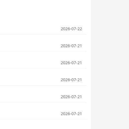
2026-07-22
2026-07-21
2026-07-21
2026-07-21
2026-07-21
2026-07-21