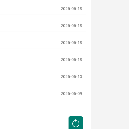
2026-06-18
2026-06-18
2026-06-18
2026-06-18
2026-06-10
2026-06-09