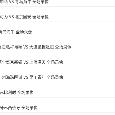
海申花 VS 青岛海牛 全场录像
连可为 VS 北京国安 全场录像
vs青岛海牛 全场录像
 自贡弘祥电碳 VS 大连聚惺晟恒 全场录像
 辽宁盛京新锐 VS 上海泽天 全场录像
 广州海珠醒派 VS 吴川青年 全场录像
国vs比利时 全场录像
葡萄牙vs西班牙 全场录像