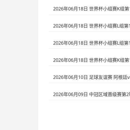
2026年06月18日 世界杯小组赛K组
2026年06月18日 世界杯小组赛L组第
2026年06月18日 世界杯小组赛L组
2026年06月18日 世界杯小组赛K组
2026年06月10日 足球友谊赛 阿根廷
2026年06月09日 中冠区域晋级赛第