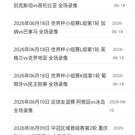
别克斯坦vs哥伦比亚 全场录像
06-18
2026年06月18日 世界杯小组赛L组第1轮 加
2026-
纳vs巴拿马 全场录像
06-18
2026年06月18日 世界杯小组赛L组第1轮 英
2026-
格兰vs克罗地亚 全场录像
06-18
2026年06月18日 世界杯小组赛K组第1轮 葡
2026-
萄牙vs民主刚果 全场录像
06-18
2026年06月10日 足球友谊赛 阿根廷vs冰岛
2026-06-
全场录像
10
2026年06月09日 中冠区域晋级赛第2轮 重庆
2026-