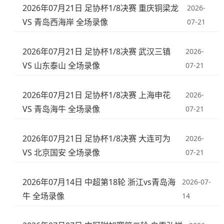
2026年07月21日 足协杯1/8决赛 重庆铜梁龙
2026-
VS 青岛西海岸 全场录像
07-21
2026年07月21日 足协杯1/8决赛 武汉三镇
2026-
VS 山东泰山 全场录像
07-21
2026年07月21日 足协杯1/8决赛 上海申花
2026-
VS 青岛海牛 全场录像
07-21
2026年07月21日 足协杯1/8决赛 大连可为
2026-
VS 北京国安 全场录像
07-21
2026年07月14日 中超第18轮 浙江vs青岛海
2026-07-
牛 全场录像
14