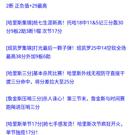
2断 正负值+29最高
[哈里斯集锦]抢七生涯新高！托哈18中11&5记三分轰30
分9板2助3断1帽 次节17分
[班凯罗集锦]打光最后一颗子弹！班凯罗25中14空砍全场
最高38分外加9板6助
[哈里斯三分]基本杀死比赛！哈里斯外线无视防守直接干
拔三分命中，将分差拉大至25分
[詹金斯压哨三分]杀人诛心！第三节末，詹金斯与时间赛
跑飚进压哨三分
[哈里斯单节17分]抢七手感发烫！哈里斯次节疯狂开火，
单节独揽17分！